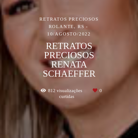
RETRATOS PRECIOSOS
ROLANTE, RS
10/AGOSTO/2022
RETRATOS
PRECIOSOS
RENATA
SCHAEFFER
812
visualizações
0
curtidas