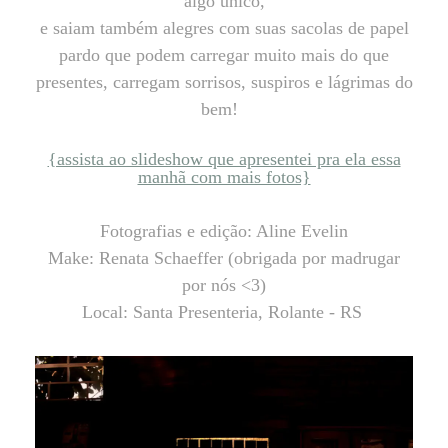
algo único,
e saiam também alegres com suas sacolas de papel
pardo que podem carregar muito mais do que
presentes, carregam sorrisos, suspiros e lágrimas do
bem!
{assista ao slideshow que apresentei pra ela essa
manhã com mais fotos}
Fotografias e edição: Aline Evelin
Make: Renata Schaeffer (obrigada por madrugar
por nós <3)
Local: Santa Presenteria, Rolante - RS