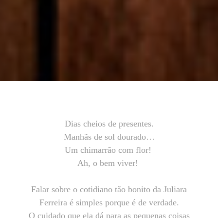
Dias cheios de presentes.
Manhãs de sol dourado…
Um chimarrão com flor!
Ah, o bem viver!
Falar sobre o cotidiano tão bonito da Juliara
Ferreira é simples porque é de verdade.
O cuidado que ela dá para as pequenas coisas