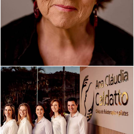
616
10
716
0