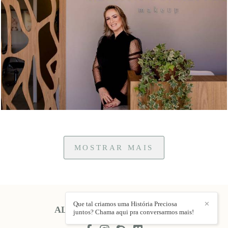
811
0
MOSTRAR MAIS
Que tal criamos uma História Preciosa
✕
ALINE EVELIN
/
CONTATO
juntos? Chama aqui pra conversarmos mais!