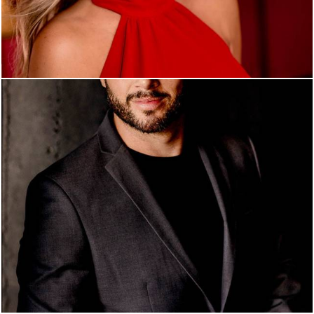
794
11
510
0