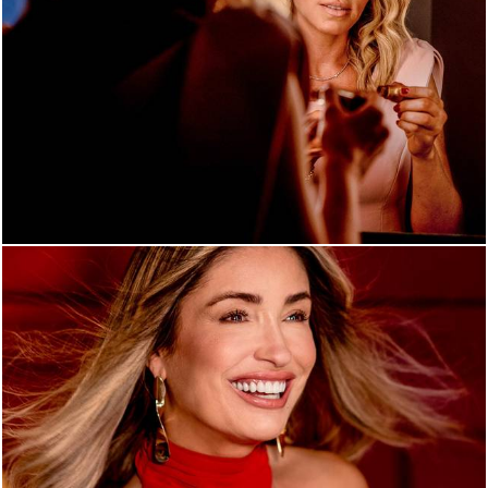
727
279