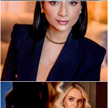
892
69