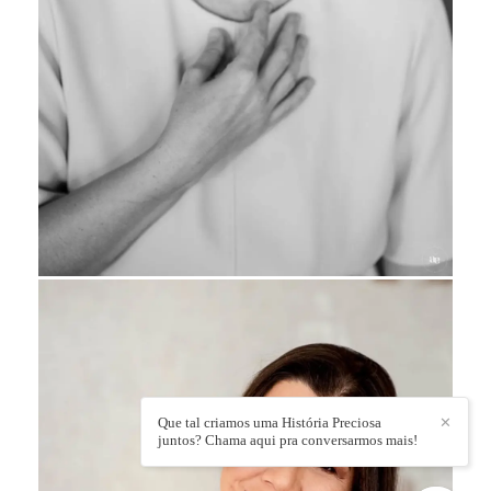
Que tal criamos uma História Preciosa
✕
juntos? Chama aqui pra conversarmos mais!