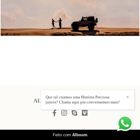
1370
24
Que tal criamos uma História Preciosa
✕
ALINE EVELIN
/
CONTATO
juntos? Chama aqui pra conversarmos mais!
Feito com
Alboom