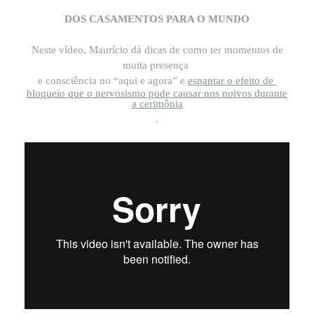
DOS CASAMENTOS PARA O MUNDO
Neste vídeo, Maurício dá dicas de como ter momentos de
muita presença
e consciência no “aqui e agora” e
espantar o efeito de
bloqueio que o nervosismo pode causar nos noivos durante
a cerimônia
.