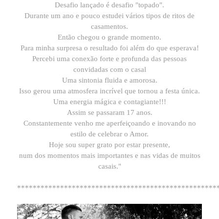
Desafio lançado é desafio "topado".
Durante um ano e pouco estudei vários tipos de ritos de
casamentos.
Então chegou o grande momento.
Para minha surpresa o resultado foi além do que esperava!
Percebi uma conexão forte e profunda das pessoas
convidadas com o casal
Uma sintonia fluida e amorosa.
Isso gerou uma atmosfera incrível que tornou a festa única.
Uma energia mágica e contagiante!!!
Assim se passaram 17 anos.
Constantemente venho me aperfeiçoando e inovando no
estilo de celebrar o Amor.
Hoje sou super grato por estar presente,
num dos momentos mais importantes e nas vidas de muitos
casais."
***************************************************