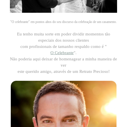
"O celebrante" em pontos altos do seu discurso da celebração de um casamento.
Eu tenho muita sorte em poder dividir momentos tão
especiais dos nossos clientes
com profissionais de tamanho respaldo como é "
O Celebrante
".
Não poderia aqui deixar de homenagear a minha maneira de
ver
este querido amigo, através de um Retrato Precioso!