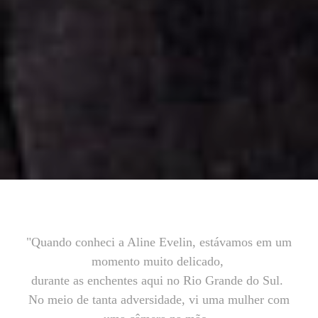
"Quando conheci a Aline Evelin, estávamos em um
momento muito delicado,
durante as enchentes aqui no Rio Grande do Sul.
No meio de tanta adversidade, vi uma mulher com